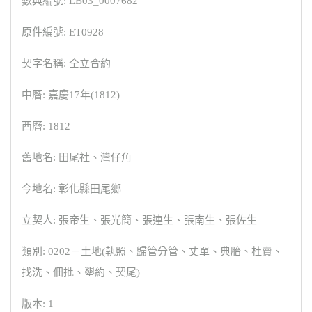
數典編號: LB03_0007682
原件編號: ET0928
契字名稱: 仝立合約
中曆: 嘉慶17年(1812)
西曆: 1812
舊地名: 田尾社、灣仔角
今地名: 彰化縣田尾鄉
立契人: 張帝生、張光簡、張連生、張南生、張佐生
類別: 0202－土地(執照、歸管分管、丈單、典胎、杜賣、
找洗、佃批、墾約、契尾)
版本: 1