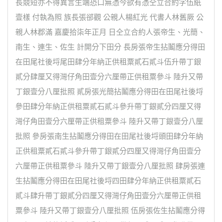
長競短亦不得異言生端恐口無憑今欲有憑仝立合約字伍紙
壹樣 付執為照 族長張郤觀 公親人楊紅光 代書人林舊厥 公
親人林郡滿 嘉慶拾柒年正月 日仝立合約人張帝生、光簡、
南生、連生、佐生 計開分下田分 長房張帝生拈鬮應分得田
在田尾社後埒尾田肆分年納正供租粟貳石貳斗伍升帶丁銀
貳分肆厘又得灣仔角田壹分六厘帶正供租粟參斗 陸升又帶
丁銀壹分八厘批照 貳房張光簡拈鬮應分得田在田尾社後埒
參田肆分年納正供租粟貳石貳斗參升帶丁銀貳分四厘又得
灣仔角田壹分六厘帶正供租粟參斗 陸升又帶丁銀壹分八厘
批照 參房張南生拈鬮應分得田在田尾社後埒頭田肆分年納
正供租粟貳石貳斗參升帶丁銀貳分四厘又得灣仔角田壹分
六厘帶正供租粟參斗 陸升又帶丁銀壹分八厘批照 肆房張連
生拈鬮應分得田在田尾社後埒四田肆分年納正供租粟貳石
貳斗肆升帶丁銀貳分四厘又得灣仔角田壹分六厘帶正供租
粟參斗 陸升又帶丁銀壹分八厘批照 伍房張佐生拈鬮應分得