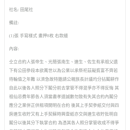
社名: 田尾社
備註:
(1)張 手寫樣式 畫押8枚 右款縫
內容:
仝立合約人張帝生、光簡張南生、連生、佐生有承祖父遺
下有公田參段本欲萬世以為公業以承祭祀茲礙貧富不齊若
待輪值之年難 以濟急故特邀請公親族長計議均分拈鬮耕作
自此以後各人照分下鬮分前去掌管不得混爭亦不得反悔 其
祖仙忌費年節各人須當盡孝道誠數勿致有失其合約內鬮分
應分之業併正供租項開明在合約 後其上手契參紙交付與四
房連生收貯又有上手契蘇時興壹紙亦交與連生收貯批明自
鬮分以後其分下執掌合約 為憑其各人照分掌管收成不得爭