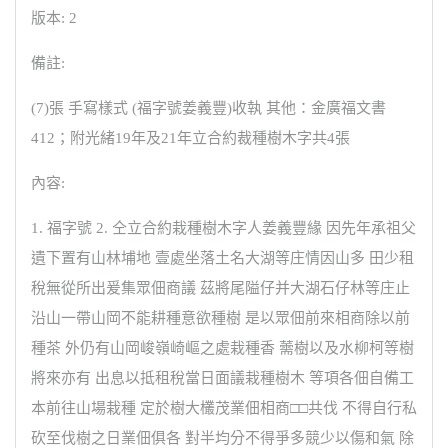
版本: 2
備註:
(7)張 手寫樣式 (福字號姜義豐)收執 其他：金廣福文書
412；附光緒19年及21年立合約裁種樹木字共4張
內容:
1. 福字號 2. 仝立合約栽種樹木字人姜義豐緣 因先年承祖父
遺下置有山林埔地 壹處坐落土名大湖等庄情因山多 田少租
稅無從所出爰集眾佃商議 茲將尾隘仔并大湖石仔林等庄止
沿山一帶山岡不能耕種意欲種樹 是以眾佃前來相商除以前
種茶 外仍有山岡峻嶺崎嶇之處栽種香 薷樹以及水柳柯等樹
將來亦有 出息以抵租稅當日面議栽種樹木 等項各佃自備工
本前往山場栽種 定於樹大欉茂業佃相商□□共伐 不得自行私
砍至伐樹之日業佃俱各 對半均分不得爭多競少以傷和氣 除