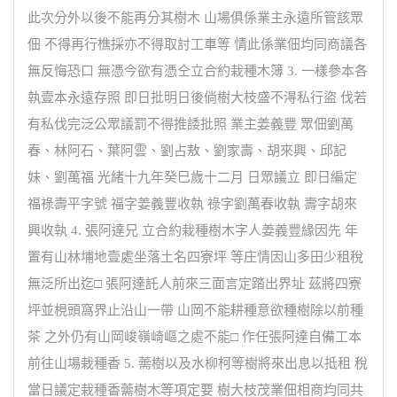
此次分外以後不能再分其樹木 山場俱係業主永遠所管該眾
佃 不得再行樵採亦不得取討工車等 情此係業佃均同商議各
無反悔恐口 無憑今欲有憑仝立合約栽種木簿 3. 一樣參本各
執壹本永遠存照 即日批明日後倘樹大枝盛不淂私行盜 伐若
有私伐完泛公眾議罰不得推諉批照 業主姜義豐 眾佃劉萬
春、林阿石、葉阿雲、劉占敖、劉家壽、胡來興、邱記
妹、劉萬福 光緒十九年癸巳歲十二月 日眾議立 即日編定
福祿壽平字號 福字姜義豐收執 祿字劉萬春收執 壽字胡來
興收執 4. 張阿達兄 立合約栽種樹木字人姜義豐緣因先 年
置有山林埔地壹處坐落土名四寮坪 等庄情因山多田少租稅
無泛所出迄□ 張阿達託人前來三面言定踏出界址 茲將四寮
坪並梘頭窩界止沿山一帶 山岡不能耕種意欲種樹除以前種
茶 之外仍有山岡峻嶺崎嶇之處不能□ 作任張阿達自備工本
前往山場栽種香 5. 薷樹以及水柳柯等樹將來出息以抵租 稅
當日議定栽種香薷樹木等項定要 樹大枝茂業佃相商均同共