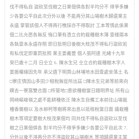
伐不得私自 盜砍至伐樹之日業佃俱各對半均分不 得爭多嫌
少各要公平自此次分外以後 不能再分其山場樹木歸還業主
永遠 掌管該佃人不得再行樵採亦不得取討 工本等情此係業
佃二比允愿各無反 悔口筆有憑立合約栽種樹木簿 壹樣兩本
各執壹本永遠存照 即日批明日後樹大枝茂不得私行盜砍若
有私伐定即重罰批照 業主姜義豐 佃人張阿達 光緒十九年
癸巳歲十二月 日仝立 6. 陳水生兄 仝立合約栽種樹木字人
姜振權緣因先年 承父遺下明買山林埔地水田壹處坐落土 名
□寮庄情因山多田少租稅無從所出茲 □陳水生兄弟等前來向
贌去一寮窩雙合面 □所管地□意欲種樹當日踏明界址 所有山
岡崎嶇峻嶺之處不能耕種依泛 陳水生自備工本前往山場栽
種香薷樹以 及水柳柯等樹將來出息以抵租稅當日面 議栽種
樹木等項定要樹大枝茂業佃均 同共伐不得私自盜砍以至伐
樹之日業佃俱各 對半均分不得爭多嫌少各要公平自此次 7.
分外以後不淂再分亦不淂盜砍其山場樹木 等項歸還業主掌