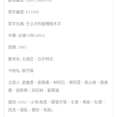
數典編號: LB03_0009314
原件編號: ET2560
契字名稱: 仝立合約裁種樹木字
中曆: 光緒19年(1893)
西曆: 1893
舊地名: 大湖庄、石仔林庄
今地名: 新竹縣
立契人: 姜義豐、劉萬春、林阿石、葉阿雲、劉占敖、劉家
壽、胡來興、邱記妹、劉萬福
類別: 0202－土地(執照、歸管分管、丈單、典胎、杜賣、
找洗、佃批、墾約、契尾)