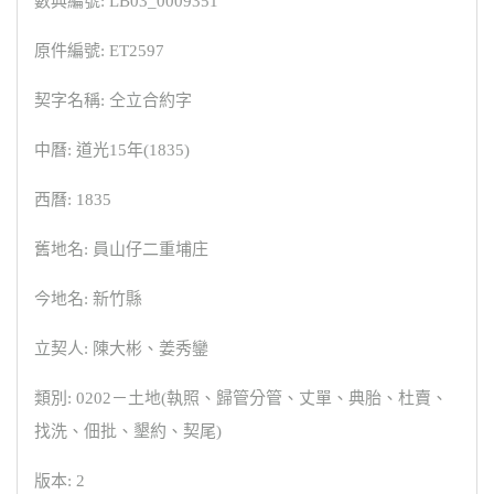
數典編號: LB03_0009351
原件編號: ET2597
契字名稱: 仝立合約字
中曆: 道光15年(1835)
西曆: 1835
舊地名: 員山仔二重埔庄
今地名: 新竹縣
立契人: 陳大彬、姜秀鑾
類別: 0202－土地(執照、歸管分管、丈單、典胎、杜賣、
找洗、佃批、墾約、契尾)
版本: 2