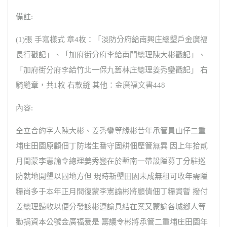
備註:
(1)張 手寫樣式 章4枚：「淡防分府給南興庄總墾戶金廣福
長行戳記」、「加府街分府李給南門總理陳大彬戳記」、
「加府街分府李給竹北一保九舊林庄總理姜秀鑾戳記」 右
騎縫章，共1枚 右款縫 其他：金廣福文書448
內容:
仝立合約字人陳大彬、姜秀鑾等緣彬昔年承管員山仔二重
埔庄田園原顧佃丁防堵生番守固耕佃歷管無異 因上年拾貳
月間蒙李憲諭令總理姜秀鑾在於塹南一帶設隘募丁分駐巡
防就地開墾以固地方但 現時新墾田園未成無租可收年需隘
糧尚多于本年正月間復蒙李憲諭彬將顧倩佃丁糧資暫 撥付
姜總理歸收以便分發該彬遵諭具結在案又蒙諭各城鄉人等
勸捐資本公號金廣福爰是 籌議令彬將承管二重埔庄田園年