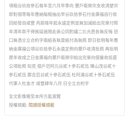
項租谷玖拾參石每年至六月早季向 墾戶衛榮宗支收清楚宗
即對佃等每年應納隘租抽出早谷玖拾參石付金廣福自行收
回給發自咸豐 丙辰陸年起永遠定例並無加減給出完單付照
年清年款不得挨延過限此係公同酌議二比允愿各無反悔 恐
口無憑仝立合約字兩紙各執壹紙付為執照 即日批明每年應
納金廣福公項谷玖拾參石永遠定例向墾戶收清批照 再批明
歷年收成之日金廣福向墾戶衛榮宗給出完單向佃量收抵還
公項批照 知見 佃戶范阿元谷貳十參石貳伍 陳山茂谷貳十
參石貳伍 鄭吉忍谷貳十參石貳伍 杜阿滿谷貳十參石貳伍
代筆人杜金才 咸豐肆年八月 日仝立合約字
全文影像需至本所方能瀏覽
授權規範:
閱讀授權規範