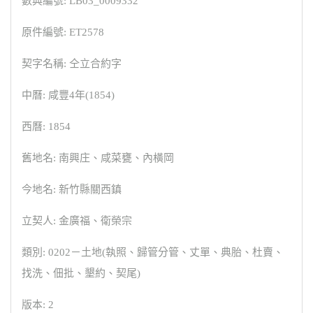
數典編號: LB03_0009332
原件編號: ET2578
契字名稱: 仝立合約字
中曆: 咸豐4年(1854)
西曆: 1854
舊地名: 南興庄、咸菜甕、內橫岡
今地名: 新竹縣關西鎮
立契人: 金廣福、衛榮宗
類別: 0202－土地(執照、歸管分管、丈單、典胎、杜賣、
找洗、佃批、墾約、契尾)
版本: 2