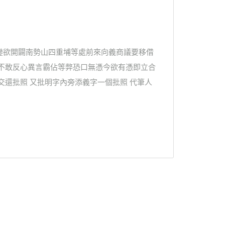
鑾欲開闢南勢山四重埔等處前來向義商議要移借
終不敢反心異言霸佔等弊恐口無憑今欲有憑即立合
交還批照 又批明字內旁添義字一個批照 代筆人