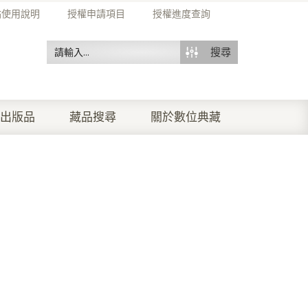
站使用說明
授權申請項目
授權進度查詢
搜尋
出版品
藏品搜尋
關於數位典藏