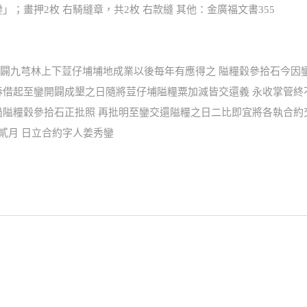
鑾」；畫押2枚 右騎縫章，共2枚 右款縫 其他：金廣福文書355
闢九芎林上下荳仔埔埔地成業以後每年有應得之 隘糧穀參拾石今因
春借起至鑾開闢成墾之日隨將荳仔埔隘糧粟加減皆交還義 永收掌管
過隘糧穀參拾石正批照 再批明至鑾交還隘糧之日二比即宜將各執合約
年貳月 日立合約字人姜秀鑾