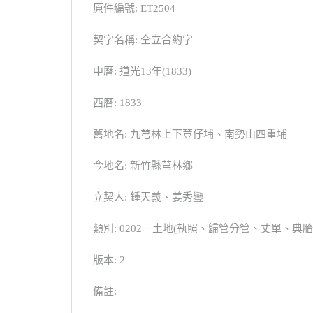
原件編號: ET2504
契字名稱: 仝立合約字
中曆: 道光13年(1833)
西曆: 1833
舊地名: 九芎林上下荳仔埔、南勢山四重埔
今地名: 新竹縣芎林鄉
立契人: 鍾天義、姜秀鑾
類別: 0202－土地(執照、歸管分管、丈單、
版本: 2
備註: