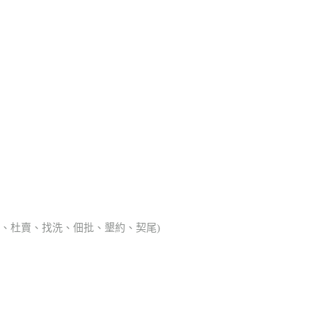
典胎、杜賣、找洗、佃批、墾約、契尾)