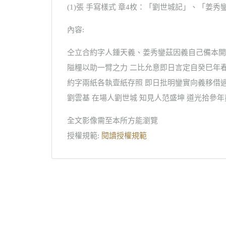
(1)張 手寫樣式 章4枚：「劉世城記」、「姜秀
內容:
仝立合約字人鍾天義、姜秀鑾茲因義自己備本開
隘糧以助一臂之力 二比允意即日言定自癸巳年
約字兩紙各執壹紙存照 即日批明鑾實向義移借
劉雲基 在場人劉世城 知見人范盛坤 道光拾參
全文影像需至本所方能瀏覽
授權規範:
閱讀授權規範