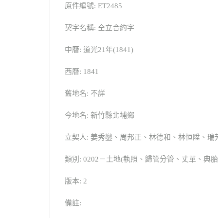
原件編號: ET2485
契字名稱: 仝立合約字
中曆: 道光21年(1841)
西曆: 1841
舊地名: 不詳
今地名: 新竹縣北埔鄉
立契人: 姜秀鑾、周邦正、林德和、林恒陞、
類別: 0202－土地(執照、歸管分管、丈單、
版本: 2
備註: