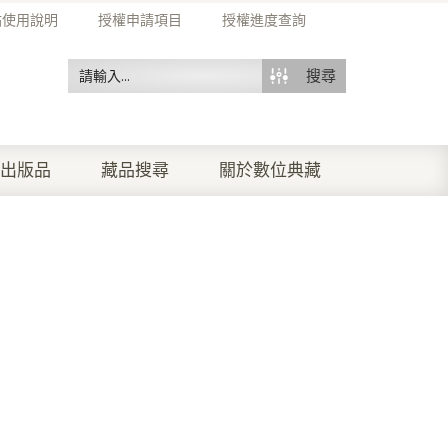
站使用說明
授權申請項目
授權進度查詢
搜尋
出版品
藏品搜尋
關於數位典藏