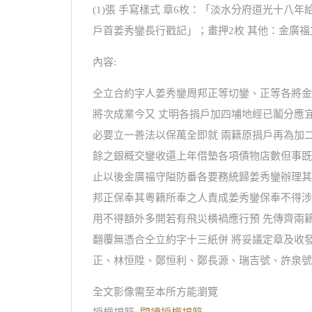
(1)張 手寫樣式 章6枚：「淡水分府道光十
戶首姜秀鑾長行戳記」；畫押2枚 其他：金廣福文
內容:
仝立合約字人姜秀鑾周邦正等切鑾、正等各將金
將次成業今又 丈明各捐戶加四埔地經已鬮分應
必要立一善法以保萬全即就 兩籍原捐戶再為加
餘之銀概交鑾收還上年借墊各項債物店數但事既
止以後金廣福守隘防番各要務統歸姜秀鑾辦理其
邦正保奉其粵籍所奉之人責成姜秀鑾保奉不得涉
用不得額外多開若有飛災橫禍應行預 先傳齊兩
翻覆無憑合仝立約字十三紙併 將妥議定章及收
正、林恒陞、鄭恒利、鄭長源、瑞吉號、許泉號
全文影像需至本所方能瀏覽