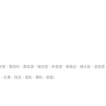
瑞芳號、鄭恒利、鄭長源、瑞吉號、許泉號、蔡致記、陳大彬、金桔號
典胎、杜賣、找洗、佃批、墾約、契尾)