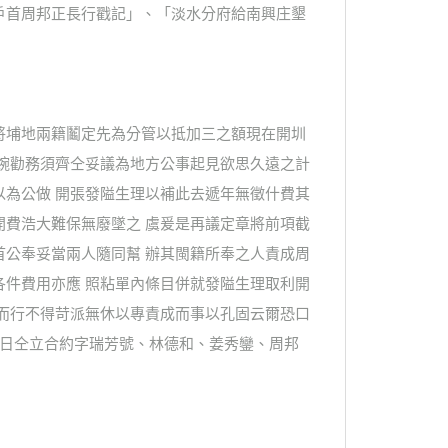
墾戶首周邦正長行戳記」、「淡水分府給南興庄墾
將埔地兩籍鬮定先為分管以抵加三之額現在開圳
等婉勸務須齊仝妥議為地方公事起見欲思久遠之計
以為公做 開張發隘生理以補此去遞年無徵什費其
開費浩大難保無廢墜之 虞爰是再議定章將前項截
首公奉妥當兩人隨同幫 辦其閩籍所奉之人責成周
各件費用亦應 照粘單內條目併就發隘生理取利開
 而行不得苛派無休以專責成而事以孔固云爾恐口
 日仝立合約字瑞芳號、林德和、姜秀鑾、周邦