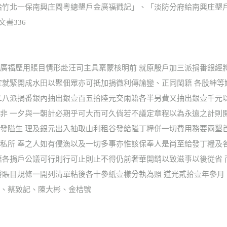
八年給竹北一保南興庄閩粵總墾戶金廣福戳記」、「淡防分府給南興庄
書336
廣福歷用賬目情形赴汪司主具稟蒙核明前 就原殷戶加三派捐番銀經
宜就緊開成水田以聚佃眾亦可抵加捐微利傳諭鑾、正同閩籍 各殷紳
二八派捐番銀內抽出銀壹百五拾陸元交兩籍各半另費又抽出銀壹千元
非 一夕與一朝計必期乎可大而可久倘若不議定章程以為永遠之計則
發隘生 理及銀元出入抽取山利租谷發給隘丁糧併一切費用務要兩墾
私所 奉之人如有侵漁以及一切多事亦惟該保奉人是尚至給發丁糧及
籍各捐戶公議可行則行可止則止不得仍前奢華開銷以致滋事以後從省
發賬目規條一開列清單粘後各十參紙壹樣分執為照 道光貳拾壹年參月
、蔡致記、陳大彬、金桔號