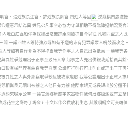
明官、張姓族長江官、許姓族長解官 四姓人等因
逆縱橫四處滋擾
應仰遵憲示結為異 姓兄弟凡事仝心協力守望相助不得臨陣退縮況我官
有 內地白底匪船佯為採捕出沒無踪乘閒擄掠自今以往 凡我同盟之人
 三鬮 一議四姓人等恃強欺辱如有不遵約束有犯眾議眾人鳴鼓而攻之
四姓人等如有自作非為不得拖累我等作事之人自己出為抵當 一議我等
或與異姓爭競理出于正事至致死人命 起事之人先出佛銀栽貳拾員其餘
角口致有械鬥理有曲直我等自應 公議可行則行可止則止或理出于正再
或被異姓之人與外鄉竊取爭較反被攻家殷歐 我等公議理出于正眾人挨
我等相幫艮元贖出被擄之人他日有力擄 他酷索銀元或長短出股分還不
不遵約束鳴眾公革 一議官澳鄉房廟宇家器物件被何厝鄉搶燬或有立拿
冬收成花生之際每丁鳩金五十文以作公費放利生息 其數項錢文可交輪