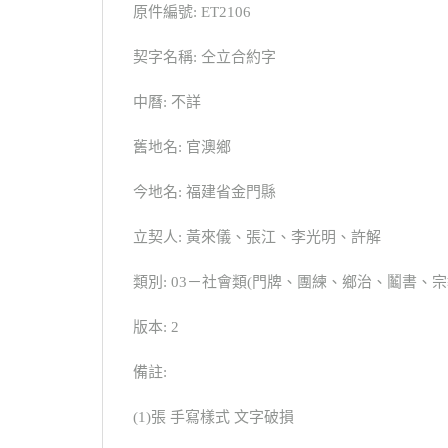
原件編號: ET2106
契字名稱: 仝立合約字
中曆: 不詳
舊地名: 官澳鄉
今地名: 福建省金門縣
立契人: 黃來儀、張江、李光明、許解
類別: 03－社會類(門牌、團練、鄉治、鬮書
版本: 2
備註:
(1)張 手寫樣式 文字破損