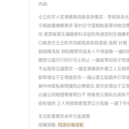
內容:
仝立約字人官澳鄉黃姓族長來儀官、李姓族長光
示曉諭團練鄉勇保 衛村庄守望相助我等四姓自
信 敦厚無事生端藉索科泒從則免禍否則生端兼
口無憑合立仝約字四紙每族各執壹紙 為照 計開
族戕踏洗拔 偵知聞眾究追各人不得退縮 一議
聞眾公議可行則行可止則止 一議我等四姓子侄
不出我等公議懲究 一議官澳鄉與外鄉之人互相
歐辱理出于正鳴鼓而攻 一議山面五穀園岸芒草
被內地匪船乘閒擄掠必務察出 是非若理出于正
公議公同賠禮理會明白不 得畜恨公振私仇倘有
倘有強姓 之人恃族勒索我等公仝抵敵 一議下
全文影像需至本所方能瀏覽
授權規範:
閱讀授權規範