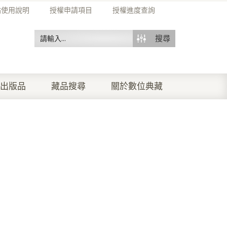
站使用說明
授權申請項目
授權進度查詢
搜尋
出版品
藏品搜尋
關於數位典藏