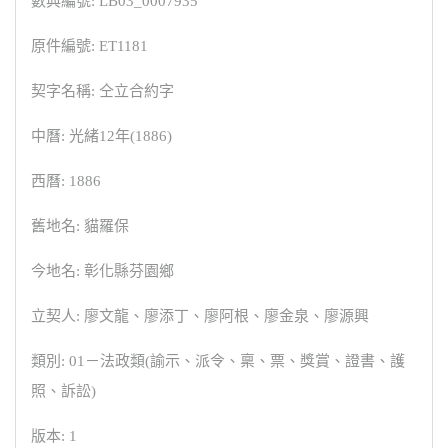
數典編號: LB03_0007935
原件編號: ET1181
契字名稱: 仝立合約字
中曆: 光緒12年(1886)
西曆: 1886
舊地名: 貓羅保
今地名: 彰化縣芬園鄉
立契人: 廖文龍、廖添丁、廖阿根、廖金泉、廖源興
類別: 01－法政類(諭示、派令、稟、票、獎賞、證書、護
照、訴訟)
版本: 1