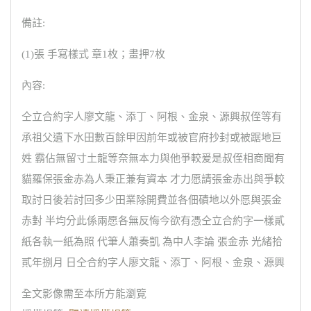
備註:
(1)張 手寫樣式 章1枚；畫押7枚
內容:
仝立合約字人廖文龍、添丁、阿根、金泉、源興叔侄等有
承祖父遺下水田數百餘甲因前年或被官府抄封或被踞地巨
姓 霸佔無留寸土龍等奈無本力與他爭較爰是叔侄相商聞有
貓羅保張金赤為人秉正兼有資本 才力愿請張金赤出與爭較
取討日後若討回多少田業除開費並各佃磧地以外愿與張金
赤對 半均分此係兩愿各無反悔今欲有憑仝立合約字一樣貳
紙各執一紙為照 代筆人蕭奏凱 為中人李論 張金赤 光緒拾
貳年捌月 日仝合約字人廖文龍、添丁、阿根、金泉、源興
全文影像需至本所方能瀏覽