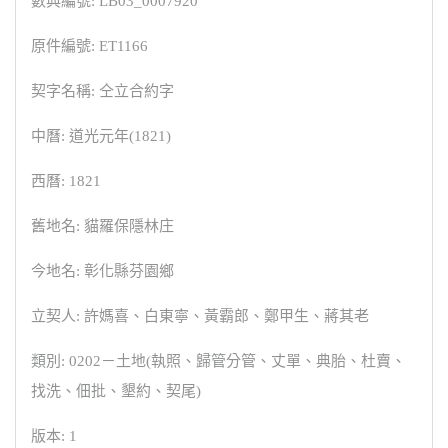
數典編號: LB03_0007920
原件編號: ET1166
契字名稱: 仝立合約字
中曆: 道光元年(1821)
西曆: 1821
舊地名: 貓羅保隱林庄
今地名: 彰化縣芬園鄉
立契人: 許媽喜、白東寧、黃霸郎、鄭甲生、蔣其老
類別: 0202－土地(執照、歸管分管、丈單、典胎、杜賣、
找洗、佃批、墾約、契尾)
版本: 1