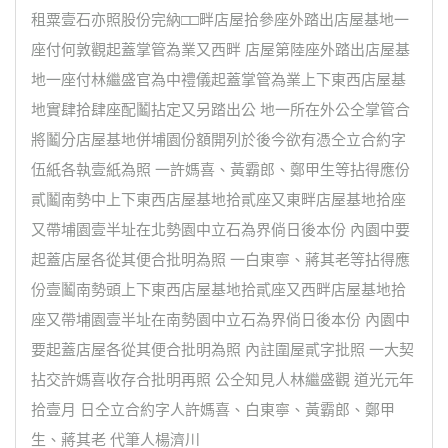
租粟壹石亦照股份完納□□畔店屋拾參座外踏出店屋基地一
座付何敦觀起蓋掌管為業又西畔 店屋第陸座外踏出店屋基
地一座付林繼盛官為中禮儀起蓋掌管為業上下東西店屋基
地實肆拾肆座配鬮拈定又另踏出公 地一所在外公仝掌管合
將鬮分店屋基地併埔園份額開列於後今欲有憑仝立合約字
伍紙各執壹紙為照 一許媽喜、黃霸郎、鄭甲生等拈得應份
貳鬮南勢中上下東西店屋基地拾貳座又東畔店屋基地拾座
又帶埔園壹半址在北勢園中立石為界倘日後本份 內園中要
起蓋店屋各從其便合批明為照 一白東寧、蔣其老等拈得應
份壹鬮南勢頭上下東西店屋基地拾貳座又西畔店屋基地拾
座又帶埔園壹半址在南勢園中立石為界倘日後本份 內園中
要起蓋店屋各從其便合批明為照 內註圍屋貳字批照 一大契
拈交許媽喜收存合批明再照 公仝知見人林繼盛觀 道光元年
拾壹月 日仝立合約字人許媽喜、白東寧、黃霸郎、鄭甲
生、蔣其老 代筆人楊濟川