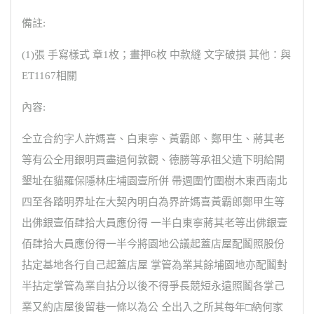
備註:
(1)張 手寫樣式 章1枚；畫押6枚 中款縫 文字破損 其他：與
ET1167相關
內容:
仝立合約字人許媽喜、白東寧、黃霸郎、鄭甲生、蔣其老
等有公仝用銀明買盡過何敦觀、德勝等承祖父遺下明給開
墾址在貓羅保隱林庄埔園壹所併 帶週圍竹圍樹木東西南北
四至各踏明界址在大契內明白為界許媽喜黃霸郎鄭甲生等
出佛銀壹佰肆拾大員應份得 一半白東寧蔣其老等出佛銀壹
佰肆拾大員應份得一半今將園地公議起蓋店屋配鬮照股份
拈定基地各行自己起蓋店屋 掌管為業其餘埔園地亦配鬮對
半拈定掌管為業自拈分以後不得爭長競短永遠照鬮各掌己
業又約店屋後留巷一條以為公 仝出入之所其每年□納何家