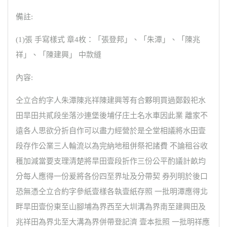
備註:
(1)張 手寫樣式 章4枚：「張登邦」、「朱潭」、「陳兆
祥」、「陳建興」 中款縫
內容:
仝立合約字人朱潭陳兆祥陳建興等有合夥明買過鄭穀祀水
田旱田共貳段坐落沙連堡後埔仔庄土名水車因此業 離家不
遠各人思欲分折自作可以盡力經營於是仝堂相議將水田壹
段存作公業三人輪流以為完納地租併祭祀諸費 不論租谷收
穫加減當要支理清楚將旱田壹段折作三份公平酌議計畝均
分每人應得一份爰將各份四至界址及分帶契 券列明於後口
恐無憑仝立合約字參紙壹樣各執壹紙存照 一批明潭應得北
畔旱田壹份東至山腳埔為界西至大圳溝為界南至建興田及
兆祥田為界北至大溝為界併帶登記濟 壹本批照 一批明祥應