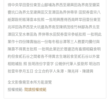
得中央旱田壹份東至山腳埔為界西至建興田為界南至鹽菜
甕坑口為界北至建興田又至潭田為界併帶旱 田契券壹宗八
紙鄭穀祀賬簿壹本批照 一批明興應得西南畔旱田壹份東至
兆祥田為界西至大坑邊為界南至陳炳茂桂竹林腳為界北至
潭田又至水車田為 界併帶水田契券壹宗參紙批照 一批明此
業作十四份陳壽抽出一份每冬租谷潭等三人務要均攤付與
陳壽不得異言批照 一批明此業近於厝邊恐有畜類相竊食明
約但食貳石谷之間者各不得異言生端若食至貳石谷以外當
相賠補批 照 批明改份字壹字 公親併代筆人張登邦 明治四
拾壹年參月五日 仝立合約字人朱潭、陳兆祥、陳建興
全文影像需至本所方能瀏覽
授權規範:
閱讀授權規範