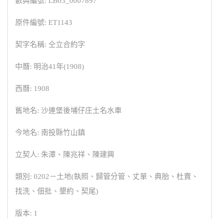
數典編號: LB03_0007897
原件編號: ET1143
契字名稱: 仝立合約字
中曆: 明治41年(1908)
西曆: 1908
舊地名: 沙連堡後埔仔庄土名水車
今地名: 南投縣竹山鎮
立契人: 朱潭、陳兆祥、陳建興
類別: 0202－土地(執照、歸管分管、丈單、典胎、杜賣、
找洗、佃批、墾約、契尾)
版本: 1