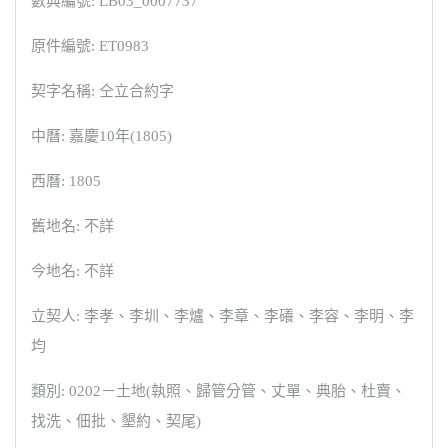
數典編號: LB03_0007737
原件編號: ET0983
契字名稱: 仝立合約字
中曆: 嘉慶10年(1805)
西曆: 1805
舊地名: 不詳
今地名: 不詳
立契人: 李孝、李圳、李爐、李章、李礢、李容、李明、李
均
類別: 0202－土地(執照、歸管分管、丈單、典胎、杜賣、
找洗、佃批、墾約、契尾)