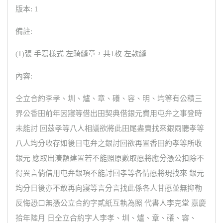
版本: 1
備註:
(1)張 手寫樣式 左騎縫章，共1枚 左款縫
內容:
仝立合約李孝、圳、爐、章、礢、容、明、均等有公積三
界公香田前年因寢等借出田契典借銀元費用屯弁之事登時
未能討 回茲孝等八人相議欲將此田尾盡賣找來銀兩聽孝等
八人均分收存如後日屯弁之銀討回欲再置香田約孝等所收
銀元 應取出湊額建置若不能照原數取愿將應分憑公扣除不
得異言倘借用屯弁銀項不能討回孝等各情愿將現找來 銀元
均分日後亦不敢再向寢等言分言找此係各人甘愿並無抑勒
反悔恐口無憑公立合約字貳紙互執為照 代書人李克堂 嘉慶
拾年陸月 日仝立合約字人李孝、圳、爐、章、礢、容、