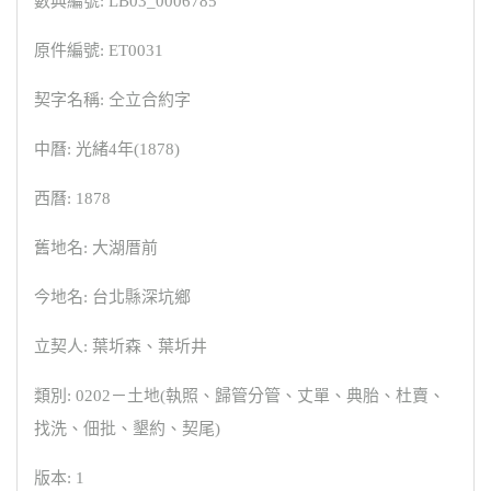
數典編號: LB03_0006785
原件編號: ET0031
契字名稱: 仝立合約字
中曆: 光緒4年(1878)
西曆: 1878
舊地名: 大湖厝前
今地名: 台北縣深坑鄉
立契人: 葉圻森、葉圻井
類別: 0202－土地(執照、歸管分管、丈單、典胎、杜賣、
找洗、佃批、墾約、契尾)
版本: 1