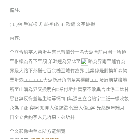
備註:
( 1 )張 手寫樣式 畫押4枚 右款縫 文字破損
內容:
仝立合約字人弟圻井有己置鬮分土名大湖厝前菜園一所頂
至柑欉為界下至頷 弟毗連為界北至
路為界南至爐竹為
界及大路下茶欉七百余欉至爐竹為界 此業係是對換圻森物
業圻森□□□□□□□大湖新厝角南至茶欉雜□□□ 及厝前茶欉地
所至山溝為界交換明白□業付圻井管掌不敢異言此係二比甘
愿各無反悔並無生端等情□口無憑仝立合約字二紙一樣收執
永為子孫 存照 知見人侄錫鑽 代筆人侄□甚 光緒肆年端月
日仝立合約字人兄圻森、弟圻井
全文影像需至本所方能瀏覽