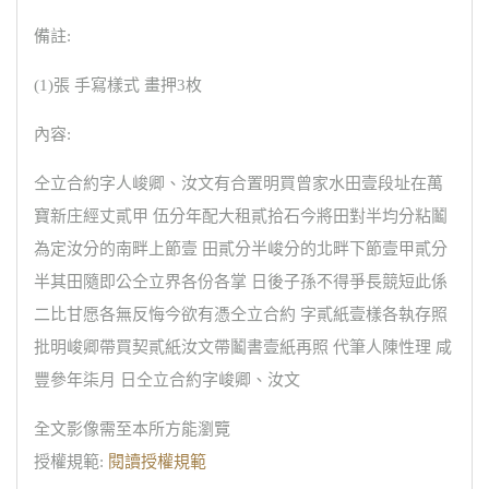
備註:
(1)張 手寫樣式 畫押3枚
內容:
仝立合約字人峻卿、汝文有合置明買曾家水田壹段址在萬
寶新庄經丈貳甲 伍分年配大租貳拾石今將田對半均分粘鬮
為定汝分的南畔上節壹 田貳分半峻分的北畔下節壹甲貳分
半其田隨即公仝立界各份各掌 日後子孫不得爭長競短此係
二比甘愿各無反悔今欲有憑仝立合約 字貳紙壹樣各執存照
批明峻卿帶買契貳紙汝文帶鬮書壹紙再照 代筆人陳性理 咸
豐參年柒月 日仝立合約字峻卿、汝文
全文影像需至本所方能瀏覽
授權規範:
閱讀授權規範