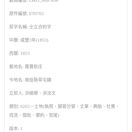
數典編號: LB03_0007456
原件編號: ET0702
契字名稱: 仝立合約字
中曆: 咸豐3年(1853)
西曆: 1853
舊地名: 萬寶新庄
今地名: 南投縣草屯鎮
立契人: 洪峻卿、洪汝文
類別: 0202－土地(執照、歸管分管、丈單、典胎、杜賣、
找洗、佃批、墾約、契尾)
版本: 1