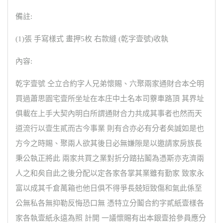
備註:
(1)張 手寫樣式 畫押5枚 右款縫 (乾字壹號)收執
內容:
乾字壹號 仝立合約字人兄弟懷賜、六聚兩家通財合本仝明
買過蕭思園宅壹所坐址在本庄中土名本司藔車路頂 其界址
俱載在上手大契內明白所謂通財合力共成其事者也然而天
道流行以壹生貳而古今事業 則有合亦必有分者矣誠如是也
方今之時賜、聚兩人欲其後日必無嫌隙是以邀請家房族長
秉公執正將此 兩家共買之業對折分踏拈鬮為憑斯亦克濟兩
人之和矣自此之後分配以定各家各掌其業雖有勤家 致家永
富以成其千倉萬箱也他日俱不得爭長兢短致傷和氣此係至
公無私各無抑勒反悔恐口無 憑特立分鬮合約字貳紙壹樣各
家各執壹紙永遠為照 計開 一議懷賜有出本銀壹拾參員應分