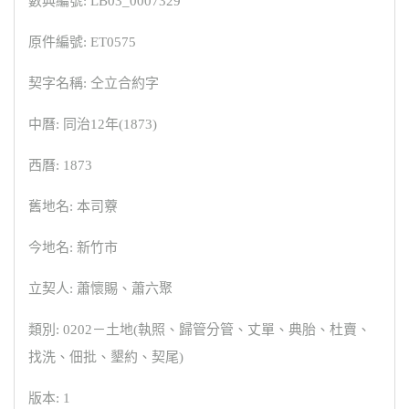
數典編號: LB03_0007329
原件編號: ET0575
契字名稱: 仝立合約字
中曆: 同治12年(1873)
西曆: 1873
舊地名: 本司藔
今地名: 新竹市
立契人: 蕭懷賜、蕭六聚
類別: 0202－土地(執照、歸管分管、丈單、典胎、杜賣、
找洗、佃批、墾約、契尾)
版本: 1