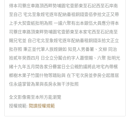
得本司藔庄車路頂西畔勢埔園宅壹節東至石記西至石岸南
至自己 宅北至象姪宅逐年配納番祖銅錢壹佰參拾文正又帶
上手大契壹紙批明為照 一議六聚有出本銀伍大員應分得本
司藔庄車路頂東畔勢埔園宅壹節東至本家宅西至石記南至
賜兄宅並 自己宅北至象姪宅逐年配納番租銅錢柒拾文正立
批存照 秉正並代筆人族姪錦如 知見人男番薯、文柳 同治
拾貳年癸酉四月 日仝立分鬮合約字人蕭懷賜、六聚 批明光
緒十九年五月間各家分爨當日仝公親酌議將此地宅內帶檳
榔樹木果子竹圍什物等踏貼與 在下宅次房並參房仝起厝居
住永遠掌管為業與長房永無干涉批照
全文影像需至本所方能瀏覽
授權規範:
閱讀授權規範