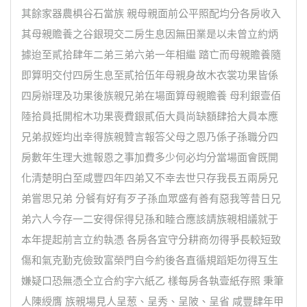
其餘家器農椇谷石當族 親母親面前公平照配均分各房收入
其母親贍養之谷銀現交二房生息因無田業是以未曾立約炳
據迨至貳拾肆年二弟三弟六弟一年相繼 踏亡而母親贍養隨
即算明交付四房生息至貳拾伍年母親身故木衣裳功果皆係
四房辦理及功果後族親兄弟在場面算母親贍養 母利銀壹佰
陸拾員抵開棺木功果喪費銀貳佰大員尚缺額肆拾大員本應
兄弟叔姪均出幸得族親贊言報答父母之恩乃係子孫職分四
房數年生理大進報恩之事加費多少何必均分當場面會既開
化清楚明白至咸豐四年四弟又不幸去世只存我長五兩房兄
弟嘗思兄弟 分餐有好有歹子孫血眾盛有善有惡我等昔日兄
弟六人今存一二安得保得兒孫和睦合應該請族親相議就于
本年提起前言立約執憑 各房各宜守分耕商勿得爭長較短致
傷和氣克勤克儉致富榮門自今約後各直循規蹈矩勿得互生
嫌疑口恐無憑仝立合約字六紙乙 樣每房各執壹紙存照 秉筆
人陳綬膺 族親場見人呈葱、呈秀、呈陂、呈省 咸豐肆年甲