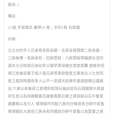
版本: 1
備註:
(1)張 手寫樣式 畫押10 枚；手印1枚 右款縫
內容:
仝立合約字人兄弟曾長房呈銀、五房呈梭暨姪二房金盛、
三房無傳、長房承祀、四房雲銓、六房雲裕等竊謂水流同
源木大分枝我兄弟幼年父親早喪母親在堂家貧難 度無奈招
得江姓後叔養子成人我兄弟等意欲致家立業效古人九世同
居之風奈時運有乖人心不一至道光拾肆年爰請族親公議撥
出 六弟以承後叔江家禋祀就現谷抽出拾伍石現銀捌大員留
存生息以為母親贍養百歲後喪葬功果之資其餘谷石牛隻家
器農椇以及欠人 債項俱作均配六房均分每房各分耕牛貳隻
債項銀玖大員但三房未有完婚加分耕牛壹隻以為娶妻之資