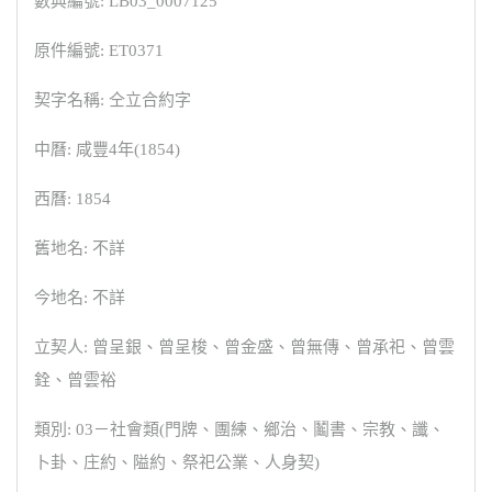
數典編號: LB03_0007125
原件編號: ET0371
契字名稱: 仝立合約字
中曆: 咸豐4年(1854)
西曆: 1854
舊地名: 不詳
今地名: 不詳
立契人: 曾呈銀、曾呈梭、曾金盛、曾無傳、曾承祀、曾雲
銓、曾雲裕
類別: 03－社會類(門牌、團練、鄉治、鬮書、宗教、讖、
卜卦、庄約、隘約、祭祀公業、人身契)