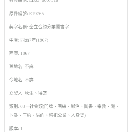
數典編號: LB03_0007519
原件編號: ET0765
契字名稱: 仝立合約分業鬮書字
中曆: 同治7年(1867)
西曆: 1867
舊地名: 不詳
今地名: 不詳
立契人: 秋生、得盛
類別: 03－社會類(門牌、團練、鄉治、鬮書、宗教、讖、
卜卦、庄約、隘約、祭祀公業、人身契)
版本: 1