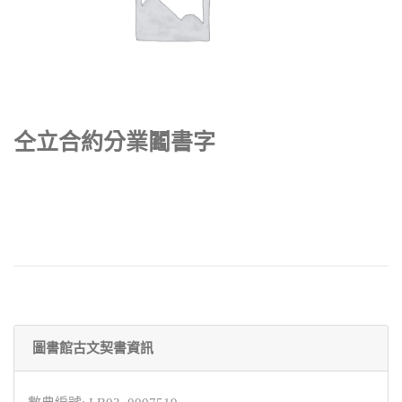
仝立合約分業鬮書字
圖書館古文契書資訊