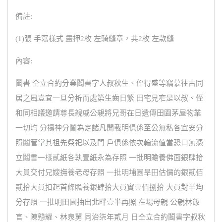
備註:
(1)張 手寫樣式 畫押2枚 左騎縫章，共2枚 左款縫
內容:
鬮書 仝立合約分業鬮書字人叔秋生、侄得盛等竊慕往古同
居之風豈宜一旦分析而處第生齒日繁 田宅見窄是以叔、侄
和同相議邀請尊長親戚公親將兄哥在日遺傳田園茅屋物業
一切均 分禱神分鬮為定諸凡開載明俱係至公無私各宜安分
照鬮管掌其祖先祭祀以及門 戶俱係依次輪流值當恐口無憑
立鬮書一樣貳紙各執壹紙永為存照 一批明贍養佛面銀肆拾
大員交付兄嫂撫養老母存照 一批明埔園旱田估價的銀貳佰
貳拾大員扣起首條贍養銀肆拾大員實壹佰捌拾 大員對半均
分存照 一批明田園抽出北畔壹半再照 在場母親 公親林飯
官、陳戇耀、林泉舅 同治柒年貳月 日仝立合約鬮書字叔秋