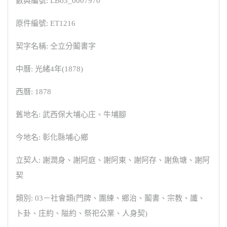
數典編號: LB03_0007970
原件編號: ET1216
契字名稱: 仝立分鬮書字
中曆: 光緒4年(1878)
西曆: 1878
舊地名: 武西保大埔心庄、牛埔腳
今地名: 彰化縣埔心鄉
立契人: 謝潤身、謝阿庭、謝阿東、謝阿存、謝魚塘、謝阿
契
類別: 03－社會類(門牌、團練、鄉治、鬮書、宗教、讖、
卜卦、庄約、隘約、祭祀公業、人身契)