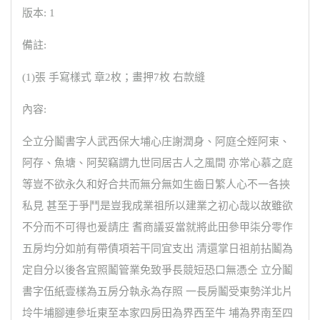
版本: 1
備註:
(1)張 手寫樣式 章2枚；畫押7枚 右款縫
內容:
仝立分鬮書字人武西保大埔心庄謝潤身、阿庭仝姪阿束、
阿存、魚塘、阿契竊謂九世同居古人之風間 亦常心慕之庭
等豈不欲永久和好合共而無分無如生齒日繁人心不一各挾
私見 甚至于爭鬥是豈我成業祖所以建業之初心哉以故雖欲
不分而不可得也爰請庄 耆商議妥當就將此田參甲柒分零作
五房均分如前有帶債項若干同宜支出 清還掌日祖前拈鬮為
定自分以後各宜照鬮管業免致爭長競短恐口無憑仝 立分鬮
書字伍紙壹樣為五房分執永為存照 一長房鬮受東勢洋北片
坽牛埔腳連參坵東至本家四房田為界西至牛 埔為界南至四