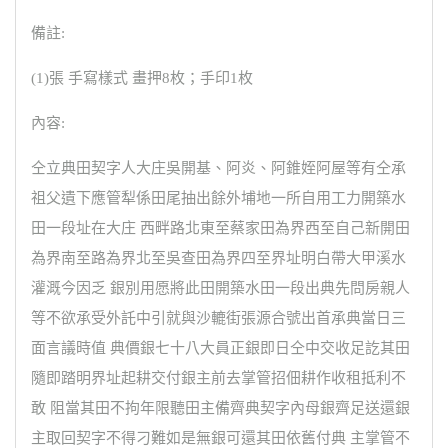
備註:
(1)張 手寫樣式 畫押8枚；手印1枚
內容:
仝立典田契字人大庄吳開基、阿炎、阿錐姪阿屋等有仝承
祖父遺下應管犁係田尾抽出餘外埔地一所自用工力開築水
田一段址在大庄 西畔路北東至蔡家田為界西至自己新開田
為界南至路為界北至吳查田為界四至界址明白帶大甲溪水
灌溉今因乏 銀別用愿將此田開築水田一段出典先問房親人
等不欲承受外託中引就與沙轆街張源合號出首承典當日三
面言議時值 典價銀七十八大員正銀即日仝中交收足訖其田
隨即踏明界址起耕交付銀主前去掌管招佃耕作收租抵利不
敢 阻當其田不拘年限聽田主備齊典契字內母銀齊足送還銀
主取回契字不得刁難如是無銀可還其田依舊付典 主掌管不