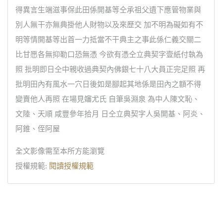
得異言生端滋事保此田係開基等仝承祖父遺下應管物業與
別人無干亦無典掛他人財物以及來歷交 加不明為礙如有不
明等情開基等出首一力抵當不干典主之事此係仁義交關二
比甘愿各無抑勒口恐無憑 今欲有憑仝立典契字壹紙付執為
照 批明即日仝中親收過典契內佛銀七十八大員正完足照 再
批明田內有風水一穴日後如是腳起其地係是田內之額不得
變賣他人再照 在場見嬸尤氏 自筆吳淵泉 為中人陳文恥、
文陸、天順 咸豐參年拾月 日仝立典契字人吳開基、阿炎、
阿錐、侄阿屋
全文影像需至本所方能瀏覽
授權規範:
閱讀授權規範