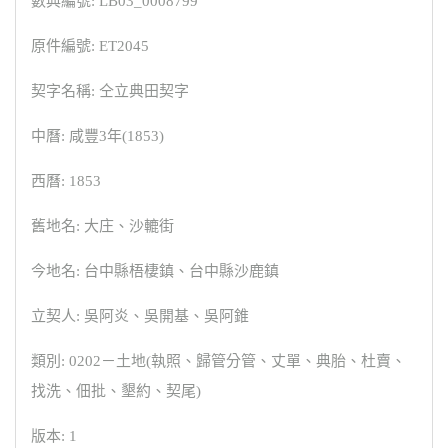
數典編號: LB03_0008799
原件編號: ET2045
契字名稱: 仝立典田契字
中曆: 咸豐3年(1853)
西曆: 1853
舊地名: 大庄、沙轆街
今地名: 台中縣梧棲鎮、台中縣沙鹿鎮
立契人: 吳阿炎、吳開基、吳阿錐
類別: 0202－土地(執照、歸管分管、丈單、典胎、杜賣、
找洗、佃批、墾約、契尾)
版本: 1