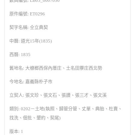
數典編號: LB03_0007050
原件編號: ET0296
契字名稱: 仝立典契
中曆: 道光15年(1835)
西曆: 1835
舊地名: 大槺榔西保內厝庄、土名田藔庄西北勢
今地名: 嘉義縣朴子市
立契人: 張文珍、張文石、張讚、張三才、張文溪
類別: 0202－土地(執照、歸管分管、丈單、典胎、杜賣、
找洗、佃批、墾約、契尾)
版本: 1