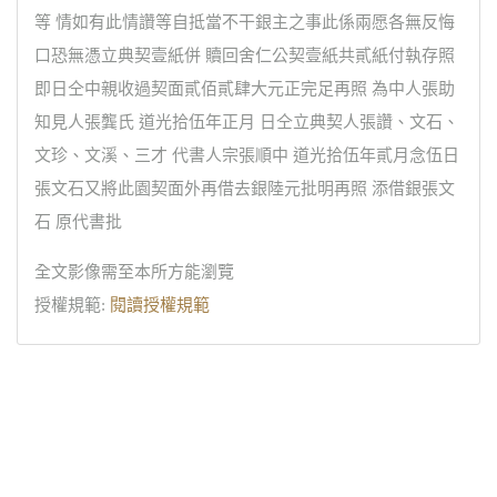
等 情如有此情讚等自抵當不干銀主之事此係兩愿各無反悔
口恐無憑立典契壹紙併 贖回舍仁公契壹紙共貳紙付執存照
即日仝中親收過契面貳佰貳肆大元正完足再照 為中人張助
知見人張龔氏 道光拾伍年正月 日仝立典契人張讚、文石、
文珍、文溪、三才 代書人宗張順中 道光拾伍年貳月念伍日
張文石又將此園契面外再借去銀陸元批明再照 添借銀張文
石 原代書批
全文影像需至本所方能瀏覽
授權規範:
閱讀授權規範