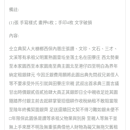
備註:
(1)張 手寫樣式 畫押6枚；手印4枚 文字破損
內容:
仝立典契人大槺榔西保內厝庄張讚、文珍、文石、三才、
文溪等有承祖父明置熟園壹坵坐落土名在田藔庄 西北勢東
至本家園西至本家園南至典主園北至港仔四至明白為界年
納定租銀肆元 今因乏銀費用願將此園出典先問叔兄弟侄人
等不要承受外托引就與田藔庄宗親 武叔出首承典三面言議
甘出時價銀貳佰貳拾肆大員正其銀即日仝中親收足訖其園
隨踏界付銀主前去起耕掌管招佃耕作收稅納租不敢阻當限
至陸年終備契面銀齊 足送還贖回文契不得刁難如銀未便不
□年限保此園係是讚等承祖父物業與別房 至親人等無干並
無上手來歷不明及無重張典借他人財物為礙又無拖欠舊租