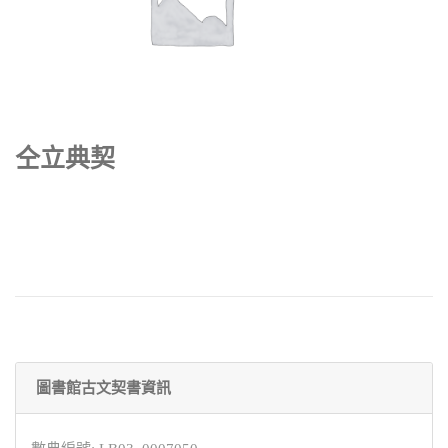
仝立典契
圖書館古文契書資訊