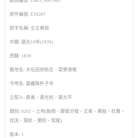
數典編號: LB03_0007041
原件編號: ET0287
契字名稱: 仝立典契
中曆: 道光19年(1839)
西曆: 1839
舊地名: 大坵田保新庄、菜寮港墘
今地名: 嘉義縣朴子市
立契人: 黃香、黃光杭、黃光平
類別: 0202－土地(執照、歸管分管、丈單、典胎、杜賣、
找洗、佃批、墾約、契尾)
版本: 1