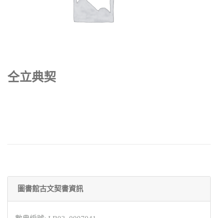
仝立典契
圖書館古文契書資訊