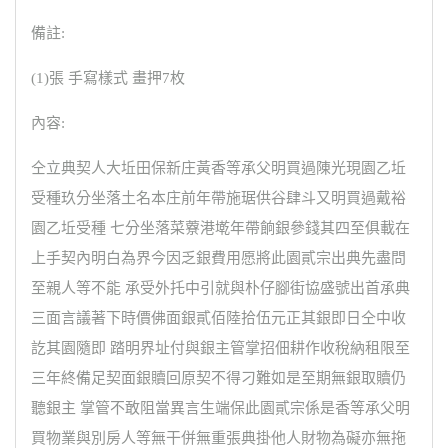
備註:
(1)張 手寫樣式 畫押7枚
內容:
仝立典契人大坵田保新庄黃香等承父明買過陳光現園乙坵
受種玖分坐落土名本庄前年帶施琚供谷肆斗又明買過戴裕
園乙坵受種 七分坐落菜藔港墘年帶餉銀參錢其四至俱載在
上手契內明白為界今因乏銀費用愿將此園貳宗出典先盡問
至親人等不能 承受外托中引就與朴仔腳街協盛號出首承典
三面言議著下時價佛面銀貳佰陸拾伍元正其銀即日仝中收
訖其園隨即 踏明界址付與銀主管掌招佃耕作收稅納租限至
三年終備足契面銀贖回原契不得刁難如是至期無銀取贖仍
聽銀主 掌管不敢阻當異言生端保此園貳宗係是香等承父明
買物業與別房人等無干併無重張典掛他人財物為礙亦無拖