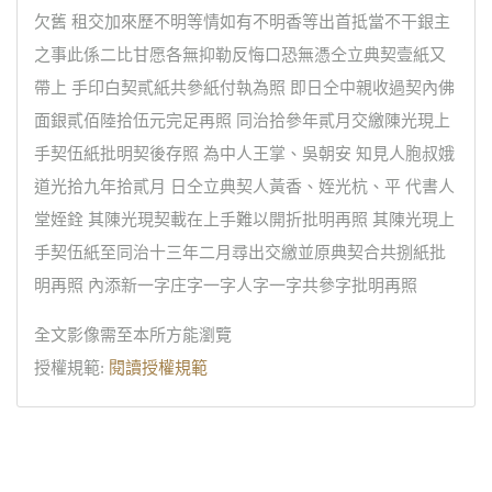
欠舊 租交加來歷不明等情如有不明香等出首抵當不干銀主
之事此係二比甘愿各無抑勒反悔口恐無憑仝立典契壹紙又
帶上 手印白契貳紙共參紙付執為照 即日仝中親收過契內佛
面銀貳佰陸拾伍元完足再照 同治拾參年貳月交繳陳光現上
手契伍紙批明契後存照 為中人王掌、吳朝安 知見人胞叔娥
道光拾九年拾貳月 日仝立典契人黃香、姪光杭、平 代書人
堂姪銓 其陳光現契載在上手難以開折批明再照 其陳光現上
手契伍紙至同治十三年二月尋出交繳並原典契合共捌紙批
明再照 內添新一字庄字一字人字一字共參字批明再照
全文影像需至本所方能瀏覽
授權規範:
閱讀授權規範