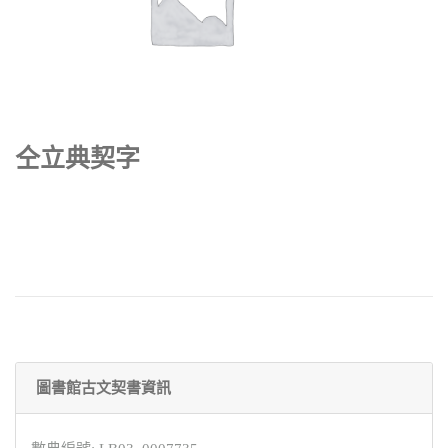
仝立典契字
圖書館古文契書資訊