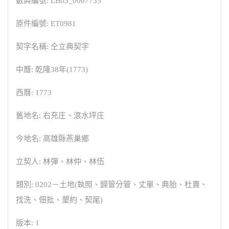
數典編號: LB03_0007735
原件編號: ET0981
契字名稱: 仝立典契字
中曆: 乾隆38年(1773)
西曆: 1773
舊地名: 右充庄、滾水坪庄
今地名: 高雄縣燕巢鄉
立契人: 林彈、林仲、林伍
類別: 0202－土地(執照、歸管分管、丈單、典胎、杜賣、
找洗、佃批、墾約、契尾)
版本: 1