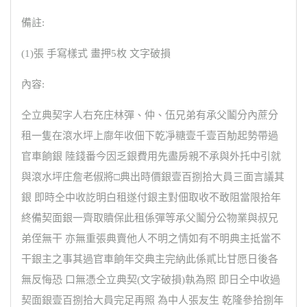
備註:
(1)張 手寫樣式 畫押5枚 文字破損
內容:
仝立典契字人右充庄林彈、仲、伍兄弟有承父鬮分內蔗分
租一隻在滾水坪上廍年收佃下乾凈糖壹千壹百觔起勢帶過
官車餉銀 陸錢番今因乏銀費用先盡房親不承與外托中引就
與滾水坪庄詹老俶將□典出時價銀壹百捌拾大員三面言議其
銀 即時仝中收訖明白租遂付銀主對佃取收不敢阻當限拾年
終備契面銀一齊取贖保此租係彈等承父鬮分公物業與叔兄
弟侄無干 亦無重張典賣他人不明之情如有不明典主抵當不
干銀主之事其過官車餉年交典主完納此係貳比甘愿日後各
無反悔恐 口無憑仝立典契(文字破損)執為照 即日仝中收過
契面銀壹百捌拾大員完足再照 為中人張友生 乾隆參拾捌年