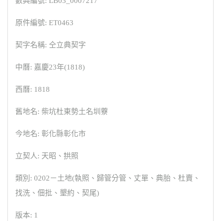
數典編號: LB03_0007217
原件編號: ET0463
契字名稱: 仝立典契字
中曆: 嘉慶23年(1818)
西曆: 1818
舊地名: 柴坑杜東勢土名圳藔
今地名: 彰化縣彰化市
立契人: 天昭、拱照
類別: 0202－土地(執照、歸管分管、丈單、典胎、杜賣、
找洗、佃批、墾約、契尾)
版本: 1