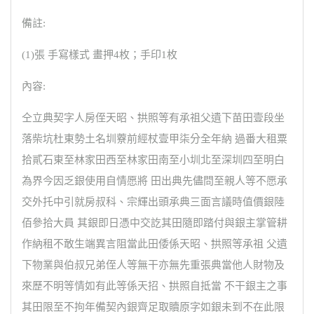
備註:
(1)張 手寫樣式 畫押4枚；手印1枚
內容:
仝立典契字人房侄天昭、拱照等有承祖父遺下苗田壹段坐
落柴坑杜東勢土名圳藔前經杖壹甲柒分全年納 過番大租粟
拾貳石東至林家田西至林家田南至小圳北至深圳四至明白
為界今因乏銀使用自情愿將 田出典先儘問至親人等不愿承
交外托中引就房叔科、宗輝出頭承典三面言議時值價銀陸
佰參拾大員 其銀即日憑中交訖其田隨即踏付與銀主掌管耕
作納租不敢生端異言阻當此田倭係天昭、拱照等承祖 父遺
下物業與伯叔兄弟侄人等無干亦無先重張典當他人財物及
來歷不明等情如有此等係天招、拱照自抵當 不干銀主之事
其田限至不拘年備契內銀齊足取贖原字如銀未到不在此限