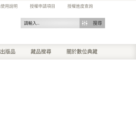
站使用說明
授權申請項目
授權進度查詢
搜尋
出版品
藏品搜尋
關於數位典藏