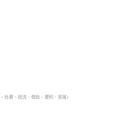
典胎、杜賣、找洗、佃批、墾約、契尾)