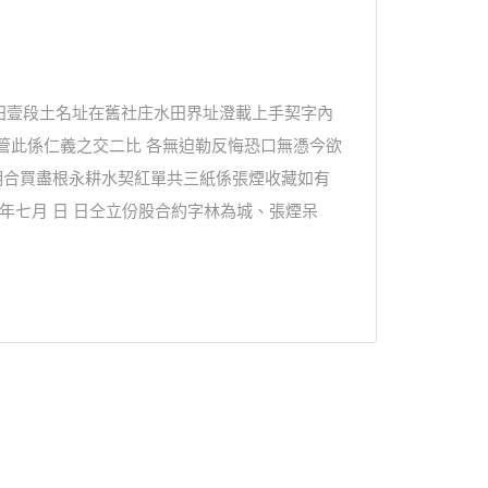
田壹段土名址在舊社庄水田界址澄載上手契字內
管此係仁義之交二比 各無迫勒反悔恐口無憑今欲
批明合買盡根永耕水契紅單共三紙係張煙收藏如有
年七月 日 日仝立份股合約字林為城、張煙呆