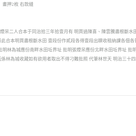
 畫押2枚 右款縫
煙呆二人合本于同治拾三年拾壹月有 明買過陳喜、陳雲騰盡根斷水
將此合本明買盡根斷水田 壹段份作貳段各得壹段出贌收租納課各佃各
 批明林為城應份南畔水田坵界址 批明張煙呆應份北畔水田坵界址 
係林為城收藏如有欲用者取出不得刁難批照 代筆林世天 明治三十四