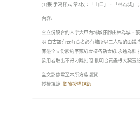
(1)張 手寫樣式 章2枚：「山口」、「林為城」；
內容:
仝立份股合約人字大甲內埔墩仔腳庄林為城、張
明 白古語有云有合者必有離所以二人相酌面議
有憑仝立份股約字貳紙壹樣各執壹紙 永遠為照
欲用者取出不得刁難批照 批明合買盡根大契壹紙
全文影像需至本所方能瀏覽
授權規範:
閱讀授權規範