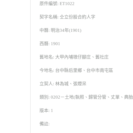
原件編號: ET1022
契字名稱: 仝立份股合約人字
中曆: 明治34年(1901)
西曆: 1901
舊地名: 大甲內埔墩仔腳庄、舊社庄
今地名: 台中縣后里鄉、台中市南屯區
立契人: 林為城、張煙呆
類別: 0202－土地(執照、歸管分管、丈單、
版本: 1
備註: