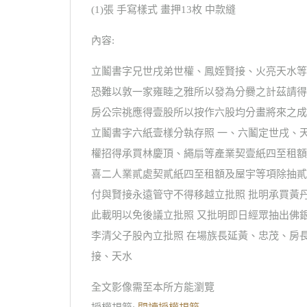
(1)張 手寫樣式 畫押13枚 中款縫
內容:
立鬮書字兄世戌弟世權、鳳姪賢接、火亮天水等
恐難以敦一家雍睦之雅所以發為分爨之計茲請得
房公宗祧應得壹股所以按作六股均分畫將來之成
立鬮書字六紙壹樣分執存照 一、六鬮定世戌、
權招得承買林慶頂、繩扇等產業契壹紙四至租額
喜二人業貳處契貳紙四至租額及屋宇等項除抽貳
付與賢接永遠管守不得移越立批照 批明承買黃
此載明以免後議立批照 又批明即日經眾抽出佛
李清父子股內立批照 在場族長延黃、忠茂、房長
接、天水
全文影像需至本所方能瀏覽