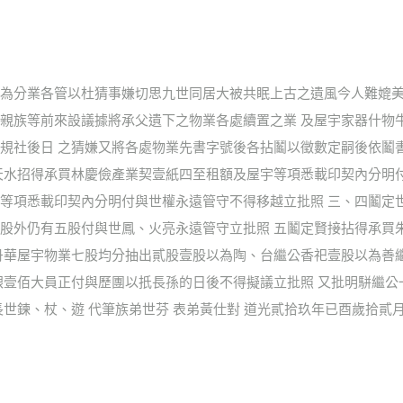
為分業各管以杜猜事嫌切思九世同居大被共眠上古之遺風今人難媲美
親族等前來設議據將承父遺下之物業各處續置之業 及屋宇家器什物
規社後日 之猜嫌又將各處物業先書字號後各拈鬮以徵數定嗣後依鬮
天水招得承買林慶儉產業契壹紙四至租額及屋宇等項悉載印契內分明
等項悉載印契內分明付與世權永遠管守不得移越立批照 三、四鬮定
股外仍有五股付與世鳳、火亮永遠管守立批照 五鬮定賢接拈得承買
丹華屋宇物業七股均分抽出貳股壹股以為陶、台繼公香祀壹股以為善
銀壹佰大員正付與歷團以扺長孫的日後不得擬議立批照 又批明駢繼
世鍊、杖、遊 代筆族弟世芬 表弟黃仕對 道光貳拾玖年已酉歲拾貳