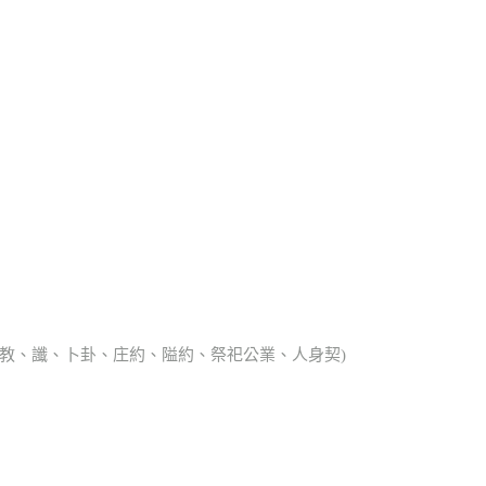
、宗教、讖、卜卦、庄約、隘約、祭祀公業、人身契)