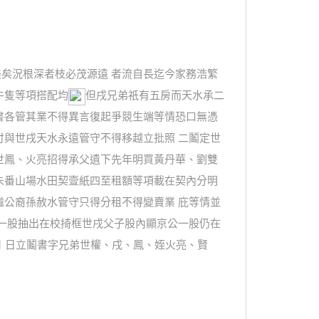
矣況根深者枝必茂源遠 者流自長迄今家務浩繁
牛隻等項搭配均
但戌兄弟祇有五房而天水承二
書各管其業不得異言復起爭競生端等情恐口無憑
付與世戌天水永遠管守不得移越立批照 二鬮定世
世鳳、火亮招得承父遺下先年明買黃丹華、劉雙
朱番山場水田契壹紙四至租額等項載在契內分明
繼公裔孫赦水管守只得分租不得變賣業 庇等情並
公一股抽出在校掎框世戌父子股內顯京公一股仍在
月 日立鬮書字兄弟世權、戌、鳳、姪火亮、賢