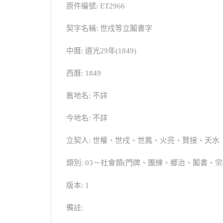
原件編號: ET2966
契字名稱: 世戌等立鬮書字
中曆: 道光29年(1849)
西曆: 1849
舊地名: 不詳
今地名: 不詳
立契人: 世權、世戌、世鳳、火亮、賢接、天水
類別: 03－社會類(門牌、團練、鄉治、鬮書
版本: 1
備註: