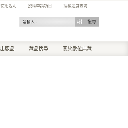
站使用說明
授權申請項目
授權進度查詢
搜尋
出版品
藏品搜尋
關於數位典藏