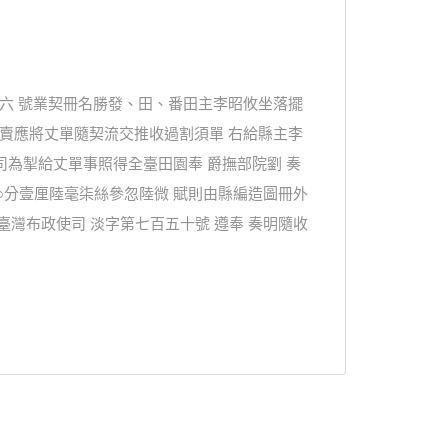
十六 號業契冊名勝發、田、番田主李昭攸坐落擺
典賣應將丈單隨契流交推收過割須單 右給縣主李
使司為掣給丈單事照得全臺田園奉 爵撫部院劉 奏
○分壹厘陸毫柒絲參忽陸微 賦則由縣編造圖冊外
臺灣布政使司 淡字第七百五十號 遵奉 奏明隨收