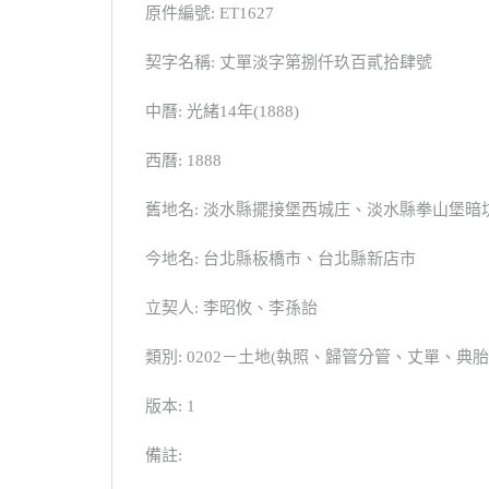
原件編號: ET1627
契字名稱: 丈單淡字第捌仟玖百貳拾肆號
中曆: 光緒14年(1888)
西曆: 1888
舊地名: 淡水縣擺接堡西城庄、淡水縣拳山堡暗
今地名: 台北縣板橋市、台北縣新店市
立契人: 李昭攸、李孫詒
類別: 0202－土地(執照、歸管分管、丈單、
版本: 1
備註: