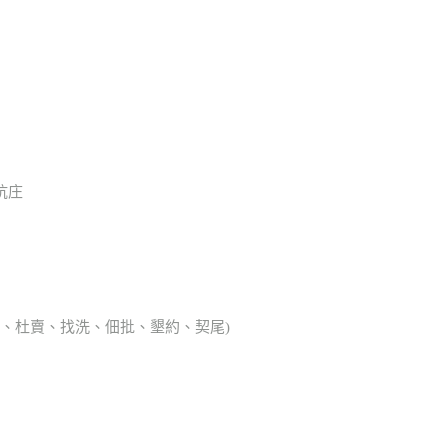
坑庄
典胎、杜賣、找洗、佃批、墾約、契尾)