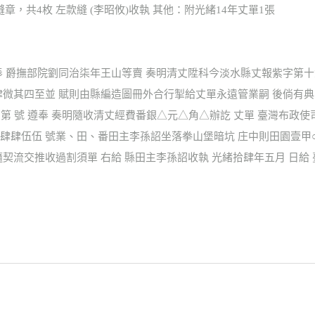
騎縫章，共4枚 左款縫 (李昭攸)收執 其他：附光緒14年丈單1張
奉 爵撫部院劉同治柒年王山等賣 奏明清丈陞科今淡水縣丈報紫字第
肆微其四至並 賦則由縣編造圖冊外合行掣給丈單永遠管業嗣 後倘有
字第 號 遵奉 奏明隨收清丈經費番銀△元△角△辦訖 丈單 臺灣布政
肆肆伍伍 號業、田、番田主李孫詔坐落拳山堡暗坑 庄中則田園壹甲
契流交推收過割須單 右給 縣田主李孫詔收執 光緒拾肆年五月 日給 