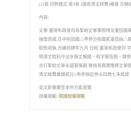
(2)張 印刷樣式 章3枚 (隨收清丈經費)補章 左
內容:
丈單 臺灣布政使司為掣給丈單事照得全臺田園
接堡西城 庄中則田園△甲參分捌厘貳毫伍絲△
昭攸收執 光緒拾肆年九月 日給 臺灣布政使司 
明清丈陞科今淡水縣丈報國、有字第伍捌、肆參
合行掣給丈單永遠管業嗣 後倘有典賣應將丈單隨
清丈經費番銀貳元○角參辦訖參尖四周七末貳皮
全文影像需至本所方能瀏覽
授權規範:
閱讀授權規範