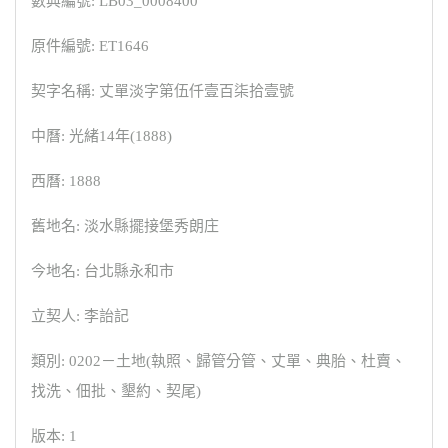
數典編號: LB03_0008400
原件編號: ET1646
契字名稱: 丈單淡字第伍仟壹百柒拾壹號
中曆: 光緒14年(1888)
西曆: 1888
舊地名: 淡水縣擺接堡秀朗庄
今地名: 台北縣永和市
立契人: 李詒記
類別: 0202－土地(執照、歸管分管、丈單、典胎、杜賣、
找洗、佃批、墾約、契尾)
版本: 1