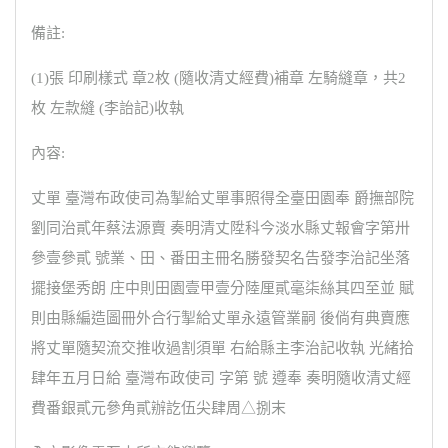
備註:
(1)張 印刷樣式 章2枚 (隨收清丈經費)補章 左騎縫章，共2
枚 左款縫 (李詒記)收執
內容:
丈單 臺灣布政使司為掣給丈單事照得全臺田園奉 爵撫部院
劉同治貳年蔡法源賣 奏明清丈陞科今淡水縣丈報會字第卅
參壹參貳 號業、田、番田主冊名勝發契名告發李治記坐落
擺接堡秀朗 庄中則田園壹甲壹分陸厘貳毫柒絲其四至並 賦
則由縣編造圖冊外合行掣給丈單永遠管業嗣 後倘有典賣應
將丈單隨契流交推收過割須單 右給縣主李治記收執 光緒拾
肆年五月日給 臺灣布政使司 字第 號 遵奉 奏明隨收清丈經
費番銀貳元參角貳辦訖伍尖肆周△捌末