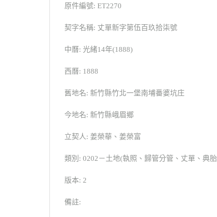
原件編號: ET2270
契字名稱: 丈單新字第伍百玖拾柒號
中曆: 光緒14年(1888)
西曆: 1888
舊地名: 新竹縣竹北一堡南埔番婆坑庄
今地名: 新竹縣峨眉鄉
立契人: 姜榮華、姜榮富
類別: 0202－土地(執照、歸管分管、丈單、
版本: 2
備註: