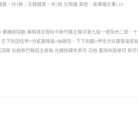
右騎縫章，共3枚；左騎縫章，共2枚 左款縫 其他：金廣福文書116
奉 爵撫部院劉 奏明清丈陞科今新竹縣丈報字第九區一號至卅二號、
 庄下則田伍甲○分貳厘陸毫○絲肆忽、下下則園○甲伍分玖厘壹毫貳
單 右給新竹縣田主收執 光緒拾肆年參月 日給 臺灣布政使司 新字