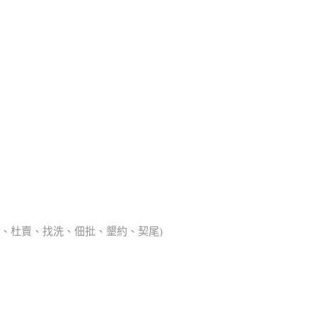
典胎、杜賣、找洗、佃批、墾約、契尾)