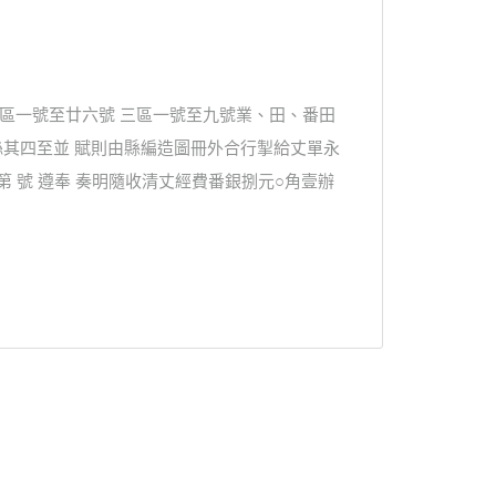
十區一號至廿六號 三區一號至九號業、田、番田
絲其四至並 賦則由縣編造圖冊外合行掣給丈單永
第 號 遵奉 奏明隨收清丈經費番銀捌元○角壹辦