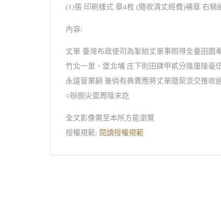
(1)張 印刷樣式 章4枚 (隨收清丈經費)補章 
內容:
丈單 臺灣布政使司為掣給丈單事照得全臺田園
竹北一里、堡北埔 庄下則田肆甲貳分陸厘陸毫
永遠管業嗣 後倘有典賣應將丈單隨契流交推收過
○辦捌尖壹周陸末訖
全文影像需至本所方能瀏覽
授權規範:
閱讀授權規範