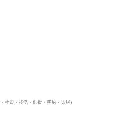
典胎、杜賣、找洗、佃批、墾約、契尾)