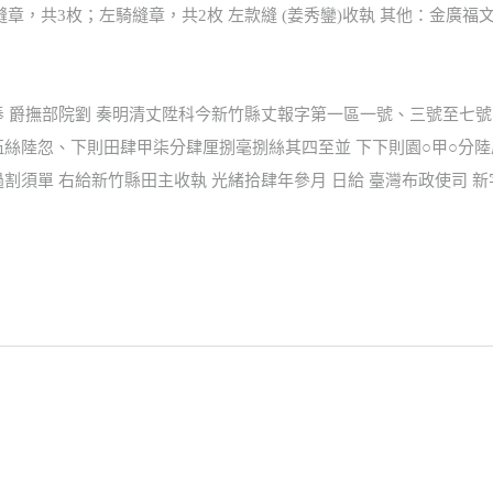
右騎縫章，共3枚；左騎縫章，共2枚 左款縫 (姜秀鑾)收執 其他：金廣福文
奉 爵撫部院劉 奏明清丈陞科今新竹縣丈報字第一區一號、三號至七
伍絲陸忽、下則田肆甲柒分肆厘捌毫捌絲其四至並 下下則園○甲○分陸
割須單 右給新竹縣田主收執 光緒拾肆年參月 日給 臺灣布政使司 新