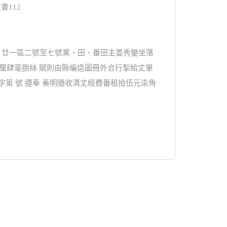
書112
號 廿一區二號至七號業、田、番田主姜秀鑾坐落
厘肆毫捌絲 賦則由縣編造圖冊外合行掣給丈單
字第 號 遵奉 奏明隨收清丈經費番租拾伍元柒角