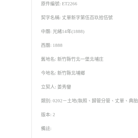
原件編號: ET2266
契字名稱: 丈單新字第伍百玖拾伍號
中曆: 光緒14年(1888)
西曆: 1888
舊地名: 新竹縣竹北一堡北埔庄
今地名: 新竹縣北埔鄉
立契人: 姜秀鑾
類別: 0202－土地(執照、歸管分管、丈單、
版本: 2
備註: