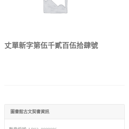
丈單新字第伍千貳百伍拾肆號
圖書館古文契書資訊