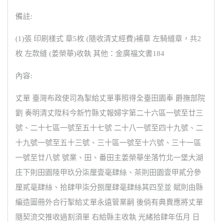
備註:
(1)張 印刷樣式 章5枚 (隨收清丈經費)補章 左騎縫章，共2
枚 左款縫 (姜榮華)收執 其他：金廣福文書184
內容:
丈單 臺灣布政使司為掣給丈單事照得全臺田園奉 爵撫部院
劉 奏明清丈陞科今新竹縣丈報婦字第二十六區一號至廿三
號、二十七區一號至五十七號 二十八一號至四十九號、二
十九號一號至五十三號、三十區一號至十六號、三十一區
一號至廿八號 號業、田、番田主姜榮華坐落竹北一堡大湖
庄下則田園陸甲玖分柒厘壹毫肆絲、茶則田園壹甲貳分參
厘貳毫肆絲、拾肆甲柒分捌厘肆毫肆絲其四至並 賦則由縣
編造圖冊外合行掣給丈單永遠管業嗣 後倘有典賣應將丈單
隨契流交推收過割須單 右給縣主收執 光緒拾肆年伍月 日