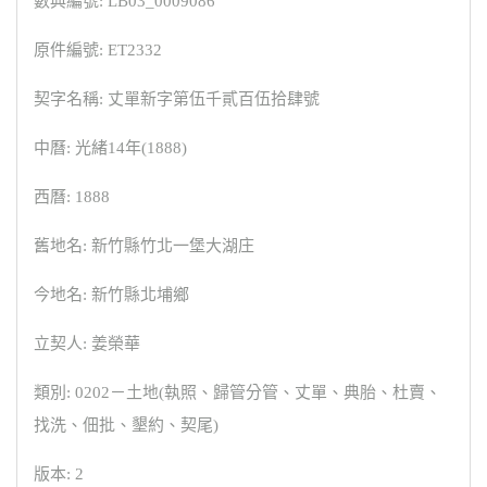
數典編號: LB03_0009086
原件編號: ET2332
契字名稱: 丈單新字第伍千貳百伍拾肆號
中曆: 光緒14年(1888)
西曆: 1888
舊地名: 新竹縣竹北一堡大湖庄
今地名: 新竹縣北埔鄉
立契人: 姜榮華
類別: 0202－土地(執照、歸管分管、丈單、典胎、杜賣、
找洗、佃批、墾約、契尾)
版本: 2