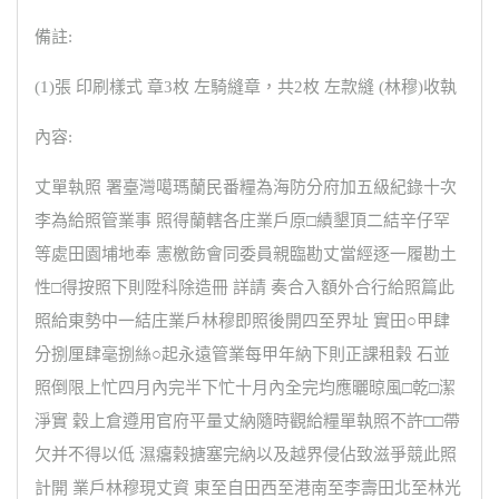
備註:
(1)張 印刷樣式 章3枚 左騎縫章，共2枚 左款縫 (林穆)收執
內容:
丈單執照 署臺灣噶瑪蘭民番糧為海防分府加五級紀錄十次
李為給照管業事 照得蘭轄各庄業戶原□績墾頂二結辛仔罕
等處田園埔地奉 憲檄飭會同委員親臨勘丈當經逐一履勘土
性□得按照下則陞科除造冊 詳請 奏合入額外合行給照篇此
照給東勢中一結庄業戶林穆即照後開四至界址 實田○甲肆
分捌厘肆毫捌絲○起永遠管業每甲年納下則正課租榖 石並
照倒限上忙四月內完半下忙十月內全完均應曬晾風□乾□潔
淨實 穀上倉遵用官府平量丈納隨時觀給糧單執照不許□□帶
欠并不得以低 濕癟榖搪塞完納以及越界侵佔致滋爭競此照
計開 業戶林穆現丈資 東至自田西至港南至李壽田北至林光