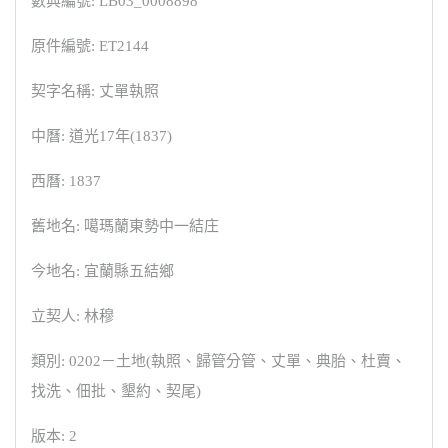
數典編號: LB03_0008898
原件編號: ET2144
契字名稱: 丈單執照
中曆: 道光17年(1837)
西曆: 1837
舊地名: 噶瑪蘭東勢中一結庄
今地名: 宜蘭縣五結鄉
立契人: 林穆
類別: 0202－土地(執照、歸管分管、丈單、典胎、杜賣、
找洗、佃批、墾約、契尾)
版本: 2