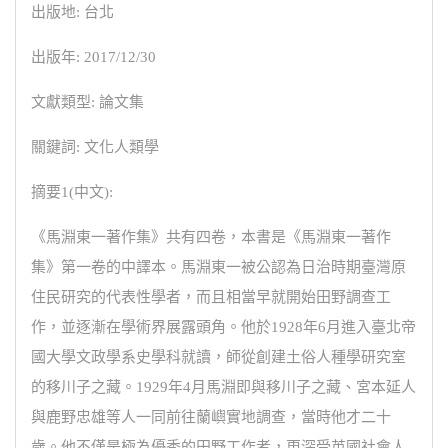
出版地: 台北
出版年: 2017/12/30
文獻類型: 論文集
關鍵詞: 文化人類學
摘要1(中文):
《馬淵東一著作集》共有四卷，本書是《馬淵東一著作
集》第一卷的中譯本。馬淵東一被公認為日治時期臺灣原
住民研究的代表性學者，而且相當早就開始田野調查工
作，並逐漸在學術界展露頭角。他於1928年6月進入臺北帝
國大學文政學系史學科就讀，師從創建土俗人種學研究室
的移川子之藏。1929年4月馬淵即與移川子之藏、宮本延人
與鹿野忠雄等人一同前往蘭嶼實地調查，當時他才二十
歲。他不僅是極為優秀的田野工作者，更深受英國社會人