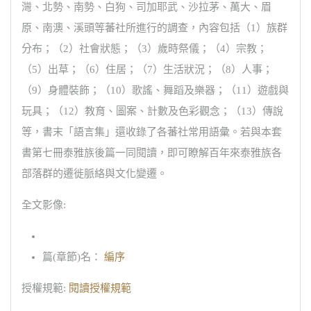
灣、北勢、南勢、白狗、司加耶武、沙拉茅、萬大、眉
原、南澳、溪頭等蕃社所進行的調查，內容包括（1）族群
分布；（2）社會狀態；（3）歲時祭儀；（4）宗教；
（5）出草；（6）住居；（7）生活狀況；（8）人事；
（9）身體裝飾；（10）歌謠、舞蹈及樂器；（11）遊戲與
玩具；（12）教育、圖案、計數及色彩觀念；（13）傳說
等，書末「語言集」還收錄了各蕃社常用語彙。若與本套
書第七冊泰雅族後篇一同閱讀，即可瞭解百年來泰雅族各
部落群的遷徙脈絡與文化變遷。
全文影像:
篇(章節)名：
編序
授權規範:
閱讀授權規範