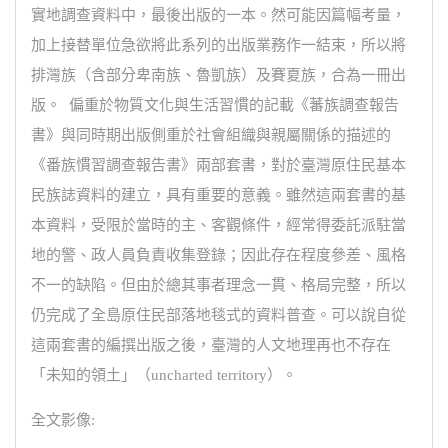
實地調查資料中，最後出版的一本。然可能因篇幅考量，
加上接替單位急欲將此系列的出版業務作一結束，所以將
排灣族（含部分卑南族、魯凱族）及賽夏族，合為一冊出
版。 偏重於物質文化與生活習慣的記載《蕃族調查報告
書》與同時期出版側重於社會組織與親屬關係的描述的
《番族慣習調查報告書》兩部套書，對於臺灣原住民基本
民族誌資料的建立，具有重要的意義。雖然這兩套書的基
本資料，受限於當時的主、客觀條件，經常得委託派駐當
地的警、政人員負責收集登錄；因此存在程度參差、風格
不一的缺陷。但由於總其事者理念一貫、格局完整，所以
仍完成了全島原住民部落地毯式的資料普查。可以說自從
這兩套書的編撰出版之後，臺灣的人文地理再也不存在
「未知的領土」（uncharted territory）。
全文影像: