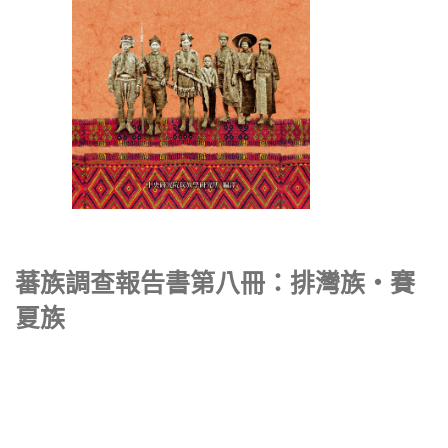
蕃族調查報告書第八冊：排灣族‧賽
夏族