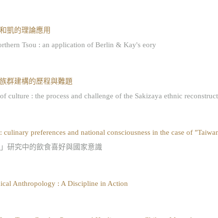
和凱的理論應用
ern Tsou : an application of Berlin & Kay's eory
族群建構的歷程與難題
lture : the process and challenge of the Sakizaya ethnic reconstruc
 culinary preferences and national consciousness in the case of "Taiwa
」研究中的飲食喜好與國家意識
cal Anthropology : A Discipline in Action