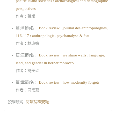
pacific island societies : archaeological and demographic
perspectives
作者：蔣斌
篇(章節)名：
Book review : journal des anthropologues,
116-117 : anthropologie, psychanalyse & état
作者：林瑋嬪
篇(章節)名：
Book review : we share walls : language,
land, and gender in berber morocco
作者：簡美玲
篇(章節)名：
Book review : how modernity forgets
作者：司黛蕊
授權規範:
閱讀授權規範