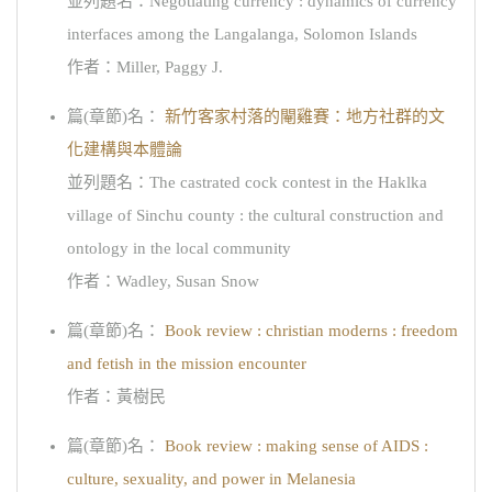
並列題名：Negotiating currency : dynamics of currency
interfaces among the Langalanga, Solomon Islands
作者：Miller, Paggy J.
篇(章節)名：
新竹客家村落的閹雞賽：地方社群的文
化建構與本體論
並列題名：The castrated cock contest in the Haklka
village of Sinchu county : the cultural construction and
ontology in the local community
作者：Wadley, Susan Snow
篇(章節)名：
Book review : christian moderns : freedom
and fetish in the mission encounter
作者：黃樹民
篇(章節)名：
Book review : making sense of AIDS :
culture, sexuality, and power in Melanesia