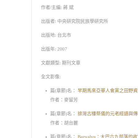
作者/主編: 蔣 斌
出版者: 中央研究院民族學研究所
出版地: 台北市
出版年: 2007
文獻類型: 期刊文章
全文影像:
篇(章節)名：
早期馬來亞華人會黨之田野資
作者：麥留芳
篇(章節)名：
排灣古樓祭儀的元老經語與傳
作者：胡台麗
篇(章節)名：
Bazvalyu：大巴六九部落的