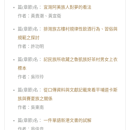
篇(章節)名：
宜灣阿美族人對夢的看法
作者：黃貴潮、黃宣衛
篇(章節)名：
排灣族古樓村規律性飲酒行為、習俗與
規範之探討
作者：許功明
篇(章節)名：
記民族所收藏之魯凱族好茶村男女上衣
標本
作者：吳玲玲
篇(章節)名：
從口傳資料與文獻記載來看平埔道卡斯
族與賽夏族之關係
作者：吳東南
篇(章節)名：
一件單語新港文書的試解
作者：翁佳音