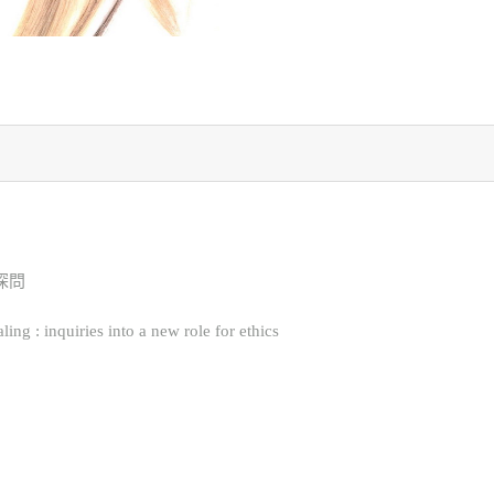
探問
 : inquiries into a new role for ethics