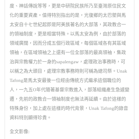
度、神話傳說等等，更是中研院民族所乃至臺灣原住民文
化的重要資產。值得特別指出的是，光復鄉的太巴塱與馬
太安自十七世紀起即是阿美族著名的大部落，其政教合一
的領袖制度，更是相當特殊。以馬太安為例，由於部落的
領域廣闊，因而分成五個行政區域，每個區域各有其區域
領袖，在區域領袖之上還有一位全部落的最高領袖，集政
治與宗教權力於一身的sapalengaw，處理政治事務時，可
以稱之為大頭目，處理宗教事務時則可稱為總司祭。Unak
Tafong是馬太安最後一位經由傳統方式繼承這個職位的
人，一九五O年代隨著基督宗教進入，部落組織產生急遽變
遷，先前的政教合一領袖制度也無法再延續。由於這樣的
特殊身份，加上處在這樣的時代背景，Unak Tafong的錄音
資料特別顯得珍貴。
全文影像: