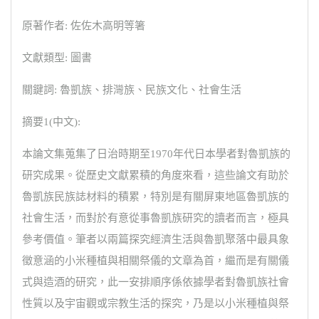
原著作者: 佐佐木高明等箸
文獻類型: 圖書
關鍵詞: 魯凱族、排灣族、民族文化、社會生活
摘要1(中文):
本論文集蒐集了日治時期至1970年代日本學者對魯凱族的
研究成果。從歷史文獻累積的角度來看，這些論文有助於
魯凱族民族誌材料的積累，特別是有關屏東地區魯凱族的
社會生活，而對於有意從事魯凱族研究的讀者而言，極具
參考價值。筆者以兩篇探究經濟生活與魯凱聚落中最具象
徵意涵的小米種植與相關祭儀的文章為首，繼而是有關儀
式與造酒的研究，此一安排順序係依據學者對魯凱族社會
性質以及宇宙觀或宗教生活的探究，乃是以小米種植與祭