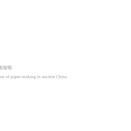
術發明
 of paper-making in ancient China