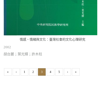
情感、情緒與文化：臺灣社會的文化心理研究
2002
胡台麗；葉光輝；許木柱
«
‹
1
2
3
4
5
›
»