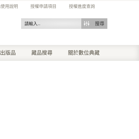
站使用說明
授權申請項目
授權進度查詢
搜尋
出版品
藏品搜尋
關於數位典藏